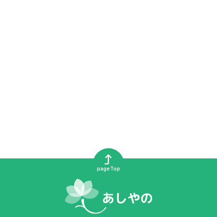
pageTop