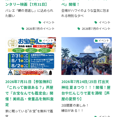
ンタリー映画【7月31日】
べ」開催！
バレエ「鶴の恩返し」に込められ
会場がハワイのような空気に包ま
た願い
れる特別な夕べ
イベント
イベント
2026年7月のイベント
2026年7月のイベント
イベント
イベント
2026年7月31日【参加無料】
2026年7月24日/25日 打出天
「これって価値ある？」芦屋
神社 夏まつり！！！開催！屋
で『お宝なんでも鑑定会』開
台やだんじりで夏を満喫【芦
催！美術品・骨董品を無料査
屋の夏祭り】
定
2日間夏の楽しみ！
縁日がある！！
家に眠っている"お宝"を無料で鑑
定
イベント