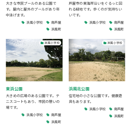
大きな市民プールのある公園で
芦屋市の東海岸沿いをぐるっと回
す。屋内と屋外のプールがあり年
れる緑地です。歩くのが気持ちい
中泳げます。
いです。
浜風小学校
南芦屋
浜風小学校
南芦屋
浜風町
浜風町
浜風小学校
浜風小学校
東浜公園
浜風北公園
大きめの広場のある公園です。テ
住宅地の小さな公園です。健康遊
ニスコートもあり、市民の憩いの
具もあります。
場です。
浜風小学校
南芦屋
浜風小学校
南芦屋
浜風町
浜風町