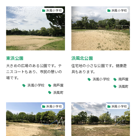
浜風小学校
浜風小学校
東浜公園
浜風北公園
大きめの広場のある公園です。テ
住宅地の小さな公園です。健康遊
ニスコートもあり、市民の憩いの
具もあります。
場です。
浜風小学校
南芦屋
浜風小学校
南芦屋
浜風町
浜風町
浜風小学校
浜風小学校