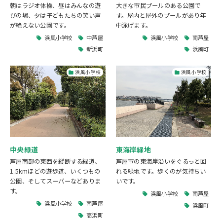
朝はラジオ体操、昼はみんなの遊
大きな市民プールのある公園で
びの場、夕は子どもたちの笑い声
す。屋内と屋外のプールがあり年
が絶えない公園です。
中泳げます。
浜風小学校
中芦屋
浜風小学校
南芦屋
新浜町
浜風町
浜風小学校
浜風小学校
中央緑道
東海岸緑地
芦屋南部の東西を縦断する緑道、
芦屋市の東海岸沿いをぐるっと回
1.5kmほどの遊歩道、いくつもの
れる緑地です。歩くのが気持ちい
公園、そしてスーパーなどありま
いです。
す。
浜風小学校
南芦屋
浜風小学校
南芦屋
浜風町
高浜町