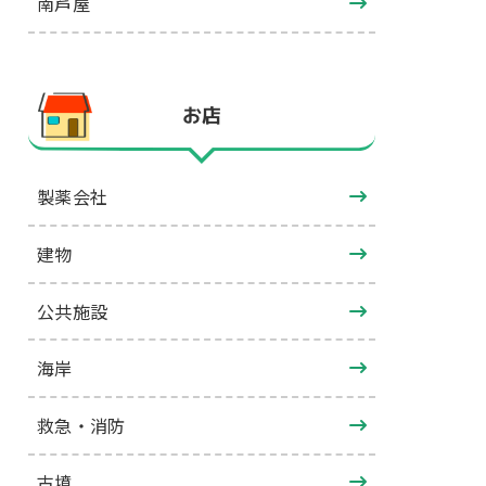
南芦屋
お店
製薬会社
建物
公共施設
海岸
救急・消防
古墳