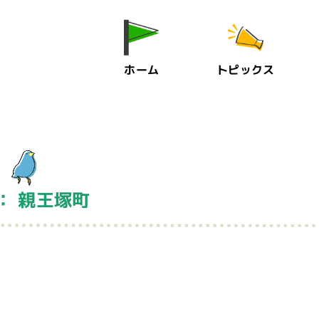
ホーム
トピックス
： 親王塚町