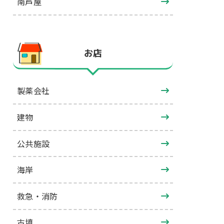
南芦屋
お店
製薬会社
建物
公共施設
海岸
救急・消防
古墳