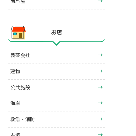
南芦屋
お店
製薬会社
建物
公共施設
海岸
救急・消防
古墳