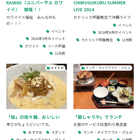
KAWAII（ユニバーサル カワ
CHIMUGUKURU SUMMER
イイ） 開催！！
LIVE 2024
カワイイ×福祉 みんなのも
カトリック芦屋教会で沖縄ライブ
の！！！
イベント
イベント
2024年8月のイベント
2026年5月のイベント
カトリック芦屋教会
公光町
カワイイ
リード芦屋
公光町
おすすめ
ランチ・テイクアウト・グルメ
「焔」の担々麺、おいしい
「銀しゃりや」でランチ
辛さがちょうどいいです。
お昼のサービス日替わり魚定食
おすすめ
スポット
ランチ・テイクアウト・グルメ
ランチ・テイクアウト・グルメ
ランチ
公光町