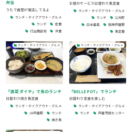
弁当
お昼のサービス日替わり魚定食
うちで食堂が復活してるよ
ランチ・テイクアウト・グルメ
ランチ・テイクアウト・グルメ
ランチ
公光町
ランチ
定食
白米最高
阪神芦屋駅
打出商店街
洋食
魚定食
ランチ・テイクアウト・グルメ
ランチ・テイクアウト・グルメ
「酒菜 ダイチ」で魚のランチ
「BELLE POT」でランチ
日替わり焼き魚定食
日替わり定食を楽しむ
ランチ・テイクアウト・グルメ
ランチ・テイクアウト・グルメ
JR芦屋駅
ランチ
ランチ
芦屋市民センター
焼き魚