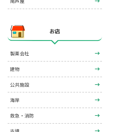
南芦屋
お店
製薬会社
建物
公共施設
海岸
救急・消防
古墳