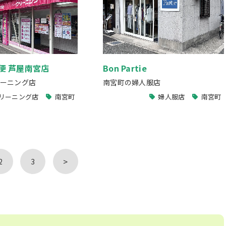
便 芦屋南宮店
Bon Partie
ーニング店
南宮町の婦人服店
リーニング店
南宮町
婦人服店
南宮町
>
2
3