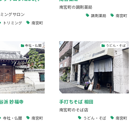
南宮町の調剤薬局
ミングサロン
調剤薬局
南宮町
トリミング
南宮町
寺社・仏閣
うどん・そば
谷派 妙福寺
手打ちそば 相田
南宮町のそば店
寺社・仏閣
南宮町
うどん・そば
南宮町