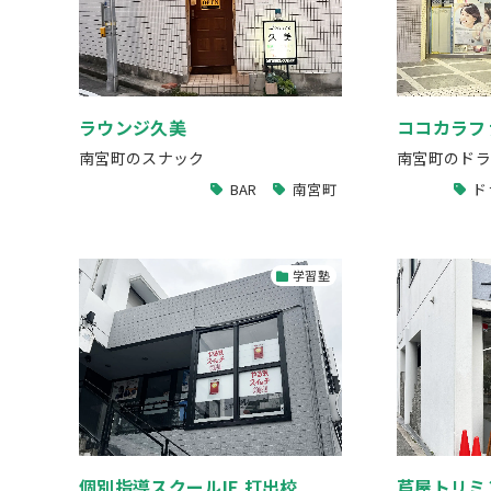
ラウンジ久美
ココカラフ
南宮町のスナック
南宮町のドラ
BAR
南宮町
ド
学習塾
個別指導スクールIE 打出校
芦屋トリミン