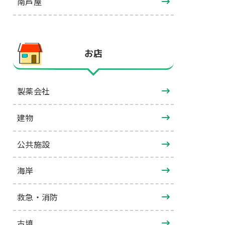
南芦屋
お店
製薬会社
建物
公共施設
海岸
救急・消防
古墳