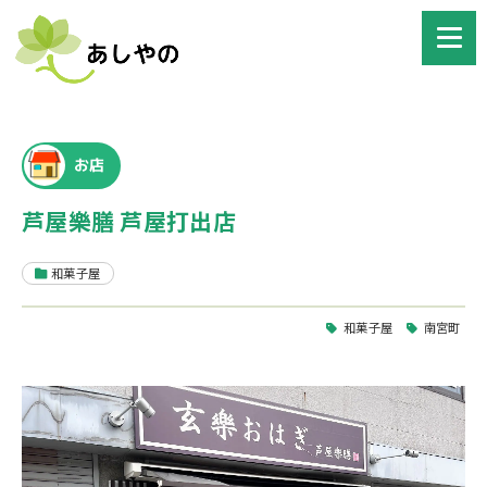
お店
芦屋樂膳 芦屋打出店
和菓子屋
和菓子屋
南宮町