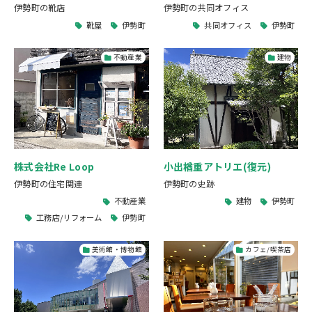
伊勢町の靴店
伊勢町の共同オフィス
靴屋
伊勢町
共同オフィス
伊勢町
不動産業
建物
株式会社Re Loop
小出楢重アトリエ(復元)
伊勢町の住宅関連
伊勢町の史跡
不動産業
建物
伊勢町
工務店/リフォーム
伊勢町
美術館・博物館
カフェ/喫茶店