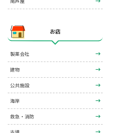
南芦屋
お店
製薬会社
建物
公共施設
海岸
救急・消防
古墳