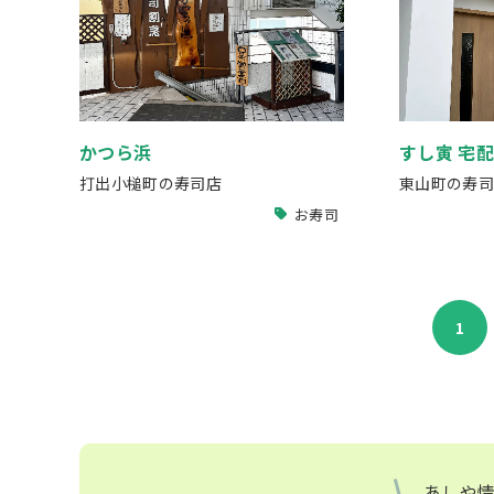
かつら浜
すし寅 宅配
打出小槌町の寿司店
東山町の寿司
お寿司
1
あしや