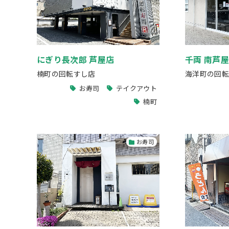
にぎり長次郎 芦屋店
千両 南芦
楠町の回転すし店
海洋町の回転
お寿司
テイクアウト
楠町
お寿司