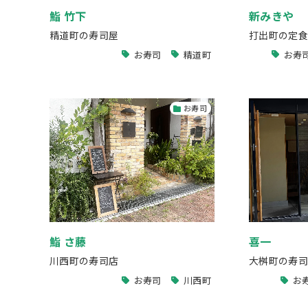
鮨 竹下
新みきや
精道町の寿司屋
打出町の定食
お寿司
精道町
お寿
お寿司
鮨 さ藤
喜一
川西町の寿司店
大桝町の寿司
お寿司
川西町
お