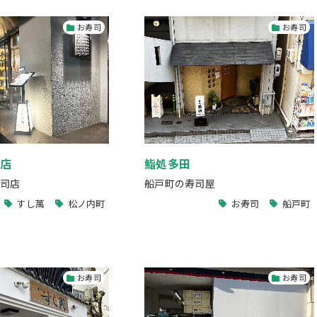
お寿司
お寿司
屋店
鮨処多田
司店
船戸町の寿司屋
すし萬
松ノ内町
お寿司
船戸町
お寿司
お寿司