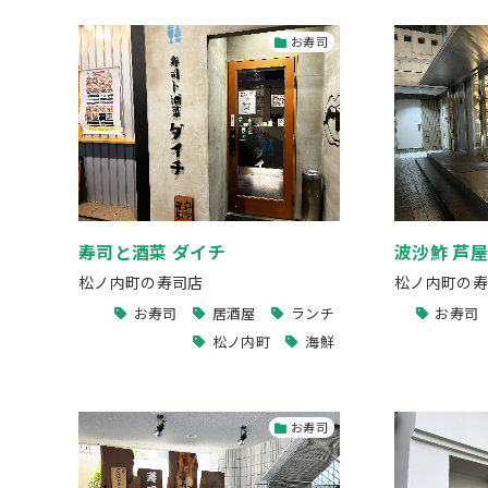
お寿司
寿司と酒菜 ダイチ
波沙鮓 芦
松ノ内町の寿司店
松ノ内町の寿
お寿司
居酒屋
ランチ
お寿司
松ノ内町
海鮮
お寿司