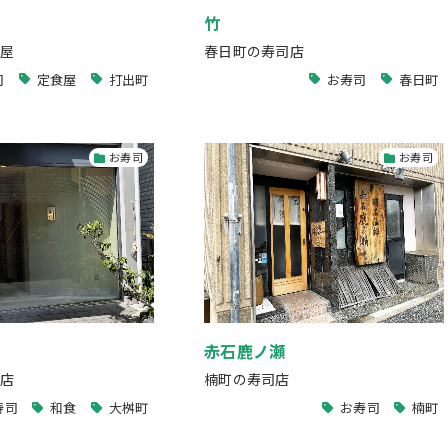
竹
屋
春日町の寿司店
司
定食屋
打出町
お寿司
春日町
お寿司
お寿司
赤石鹿ノ瀬
店
楠町の寿司店
寿司
和食
大桝町
お寿司
楠町