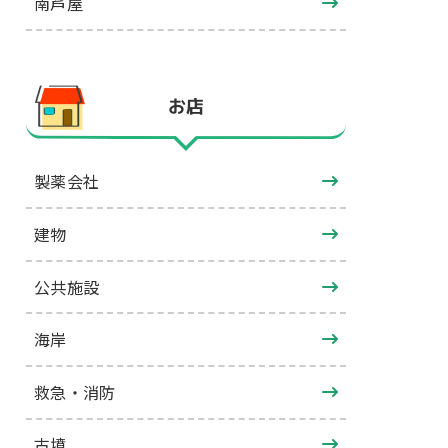
南芦屋
お店
製薬会社
建物
公共施設
海岸
救急・消防
古墳