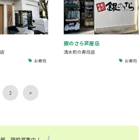
銀のさら芦屋店
店
清水町の寿司店
お寿司
お寿司
>
2
情報、随時募集中！