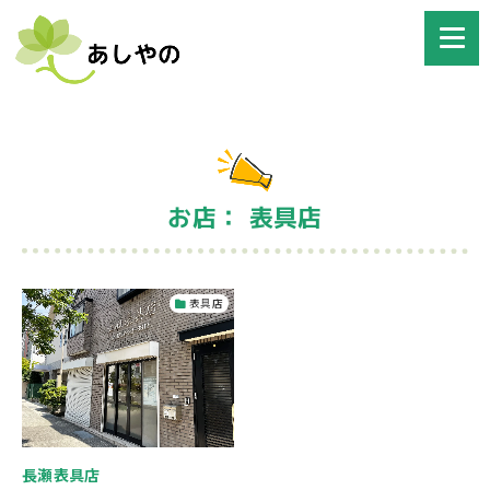
お店： 表具店
表具店
長瀬表具店