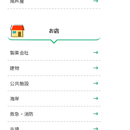
南芦屋
お店
製薬会社
建物
公共施設
海岸
救急・消防
古墳