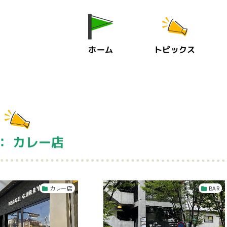
ホーム
トピックス
： カレー店
カレー店
BAR