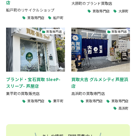
店
大原町のブランド買取店
船戸町のリサイクルショップ
買取専門店
大原町
買取専門店
船戸町
買取専門店
買取専門店
ブランド・宝石買取 SleeP-
買取大吉 グルメシティ芦屋浜
スリープ- 芦屋店
店
業平町の買取販売店
高浜町の買取専門店
買取専門店
業平町
買取専門店
買取専門店
高浜町
あしや情報、随時募集中！