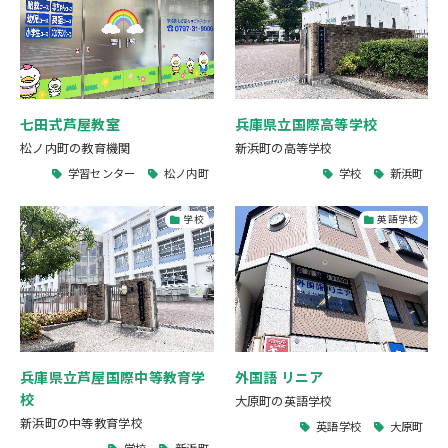
七田式芦屋教室
兵庫県立国際高等学校
松ノ内町の教育機関
新浜町の高等学校
学習センター
松ノ内町
学校
新浜町
学校
英語学校
兵庫県立芦屋国際中等教育学
外国語 リニア
校
大原町の英語学校
新浜町の中等教育学校
英語学校
大原町