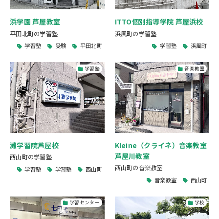
浜学園 芦屋教室
ITTO個別指導学院 芦屋浜校
平田北町の学習塾
浜風町の学習塾
学習塾
受験
平田北町
学習塾
浜風町
学習塾
音楽教室
灘学習院芦屋校
Kleine（クライネ）音楽教室
芦屋川教室
西山町の学習塾
西山町の音楽教室
学習塾
学習塾
西山町
音楽教室
西山町
学習センター
学校