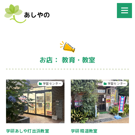
お店： 教育・教室
学習センター
学習センター
学研あしや打出浜教室
学研 精道教室