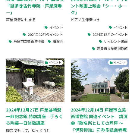
「謎多き古代寺院―芦屋廃寺
ント映画上映会「シー・ホー
―」
ク」
芦屋廃寺にせまる
ピアノ生伴奏つき
イベント
イベント
2024年12月のイベント
2024年12月のイベント
芦屋市立美術博物館
講演会
サイレント映画
芦屋市立美術博物館
イベント
イベント
2024年12月27日 芦屋谷崎潤
2024年12月14日 芦屋市立美
一郎記念館 特別講座 手ろく
術博物館 関連イベント 講演
ろ陶芸一日体験講座
会「歌名所としての芦屋 ～
『伊勢物語』にみる絵画表現
陶芸でもして、ゆっくりと