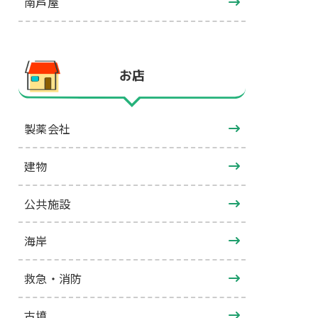
南芦屋
お店
製薬会社
建物
公共施設
海岸
救急・消防
古墳