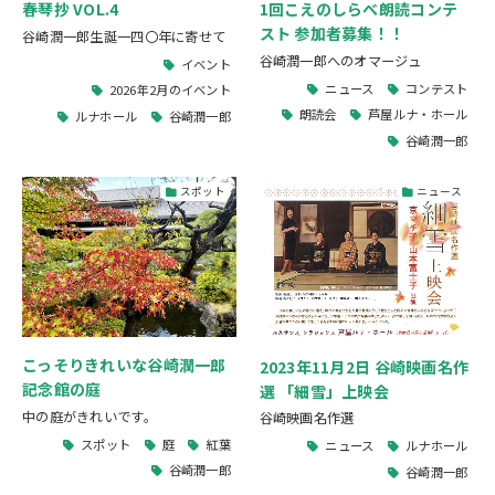
春琴抄 VOL.4
1回こえのしらべ朗読コンテ
スト 参加者募集！！
谷崎潤一郎生誕一四〇年に寄せて
谷崎潤一郎へのオマージュ
イベント
ニュース
コンテスト
2026年2月のイベント
朗読会
芦屋ルナ・ホール
ルナホール
谷崎潤一郎
谷崎潤一郎
スポット
ニュース
こっそりきれいな谷崎潤一郎
2023年11月2日 谷崎映画名作
記念館の庭
選 「細雪」上映会
中の庭がきれいです。
谷崎映画名作選
スポット
庭
紅葉
ニュース
ルナホール
谷崎潤一郎
谷崎潤一郎