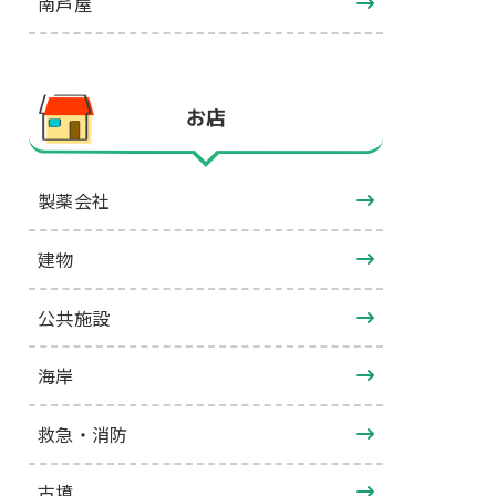
南芦屋
お店
製薬会社
建物
公共施設
海岸
救急・消防
古墳