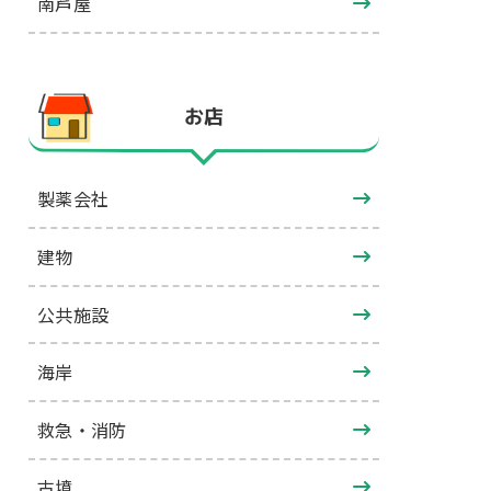
南芦屋
お店
製薬会社
建物
公共施設
海岸
救急・消防
古墳