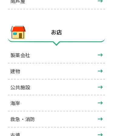
南芦屋
お店
製薬会社
建物
公共施設
海岸
救急・消防
古墳