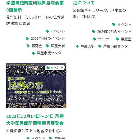
之について
学図書館所蔵稀覯書展覧会第
8回展示
公民館ギャラリー展示「中国の
書」に因んで
見学無料 「シルクロードの仏教遺
跡 敦煌と雲崗」
イベント
イベント
2024年9月のイベント
2026年4月のイベント
セミナー
展覧会
展覧会
芦屋大学
芦屋大学
芦屋市民センター
芦屋市民センター
イベント
2023年12月14日～24日 芦屋
大学図書館所蔵稀覯書展覧会
沖縄の織とフトン地藍染を中心に
イベント
展覧会