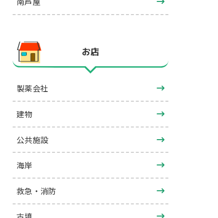
南芦屋
お店
製薬会社
建物
公共施設
海岸
救急・消防
古墳