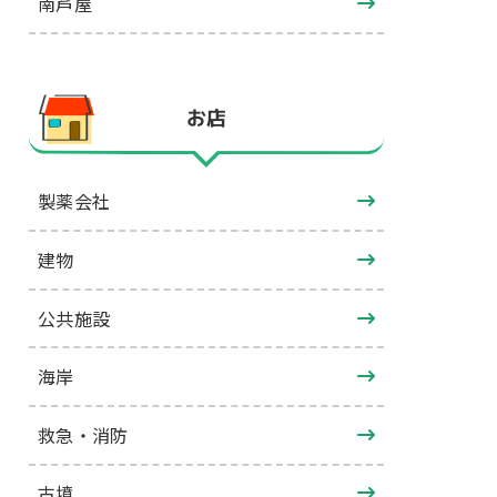
南芦屋
お店
製薬会社
建物
公共施設
海岸
救急・消防
古墳