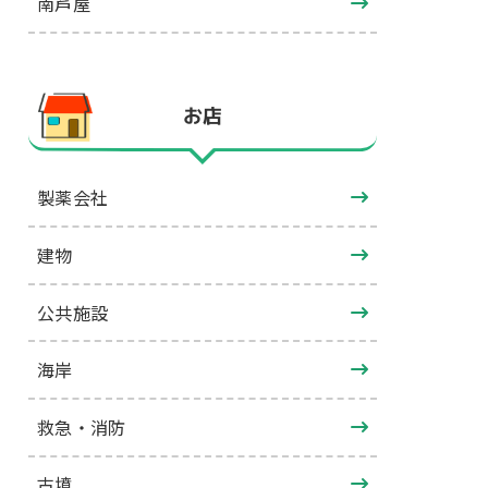
南芦屋
お店
製薬会社
建物
公共施設
海岸
救急・消防
古墳