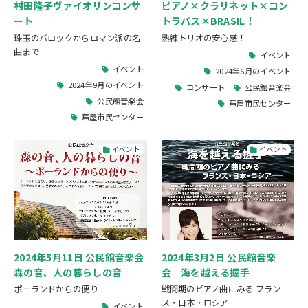
村田隆子ヴァイオリンコンサ
ピアノ×クラリネット×コン
ート
トラバス×BRASIL！
珠玉のバロックからロマン派の名
熟練トリオの安心感！
曲まで
イベント
イベント
2024年6月のイベント
2024年9月のイベント
コンサート
公民館音楽会
公民館音楽会
芦屋市民センター
芦屋市民センター
イベント
イベント
2024年5月11日 公民館音楽会
2024年3月2日 公民館音楽
森の音、人の暮らしの音
会 海を越える握手
ポーランドからの便り
戦間期のピアノ曲にみる フラン
ス・日本・ロシア
イベント