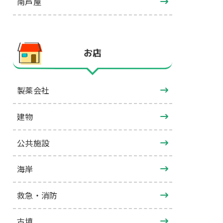
南芦屋
お店
製薬会社
建物
公共施設
海岸
救急・消防
古墳