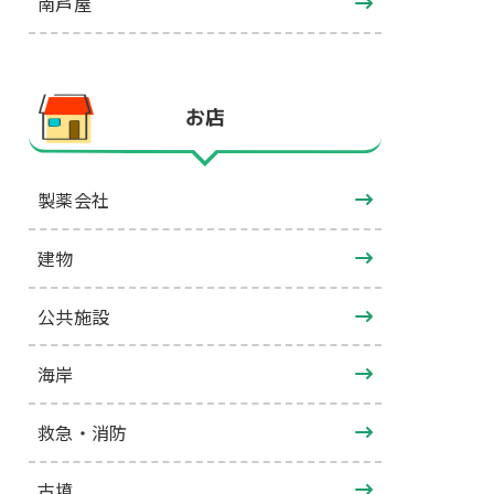
南芦屋
お店
製薬会社
建物
公共施設
海岸
救急・消防
古墳