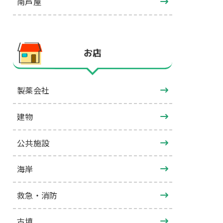
南芦屋
お店
製薬会社
建物
公共施設
海岸
救急・消防
古墳