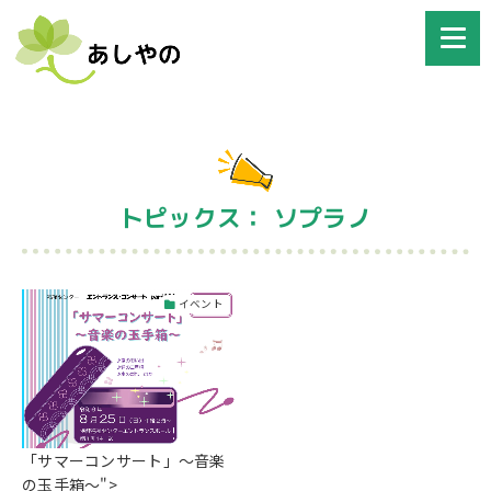
トピックス： ソプラノ
イベント
「サマーコンサート」～音楽
の玉手箱～">