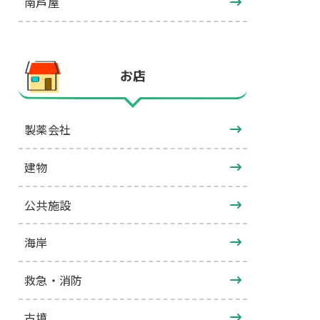
南芦屋
お店
製薬会社
建物
公共施設
海岸
救急・消防
古墳