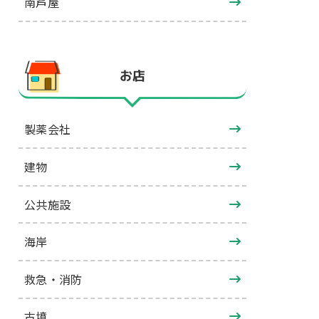
南芦屋
お店
製薬会社
建物
公共施設
海岸
救急・消防
古墳