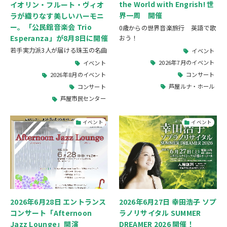
the World with Engrish! 世
イオリン・フルート・ヴィオ
界一周 開催
ラが織りなす美しいハーモニ
ー。「公民館音楽会 Trio
0歳からの世界音楽旅行 英語で歌
Esperanza」が8月8日に開催
おう！
若手実力派3人が届ける珠玉の名曲
イベント
2026年7月のイベント
イベント
コンサート
2026年8月のイベント
芦屋ルナ・ホール
コンサート
芦屋市民センター
イベント
イベント
2026年6月28日 エントランス
2026年6月27日 幸田浩子 ソプ
コンサート「Afternoon
ラノリサイタル SUMMER
Jazz Lounge」開演
DREAMER 2026 開催！