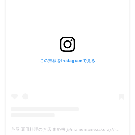
この投稿をInstagramで見る
芦屋 豆皿料理のお店 まめ桜(@mamemamezakura)がシェアした投稿