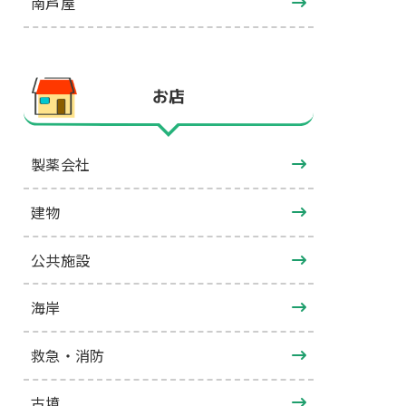
南芦屋
お店
製薬会社
建物
公共施設
海岸
救急・消防
古墳