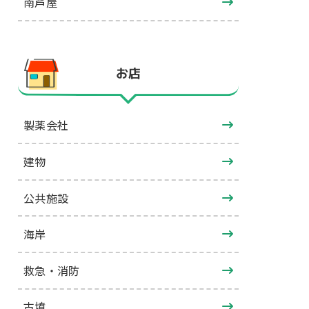
南芦屋
お店
製薬会社
建物
公共施設
海岸
救急・消防
古墳