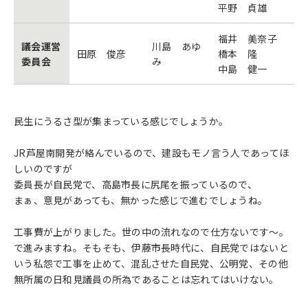
平野 貞雄
福井 美奈子
議会運営
川島 あゆ
田原 俊彦
橋本 隆
委員会
み
中島 健一
民生にうるさ型が集まっている感じでしょうか。
JR芦屋南開発が絡んでいるので、建設もモノ言う人であってほ
しいのですが
委員長が自民党で、高島市長に尻尾を振っているので、
まぁ、意見があっても、無かった感じで進むでしょうね。
工事費が上がりました。世の中の流れなので仕方ないです～。
で進みますね。そもそも、伊藤市長時代に、自民党ではないと
いう私怨で工事を止めて、混乱させた自民党、公明党、その他
無所属の日和見議員の所為であることは忘れてはいけない。