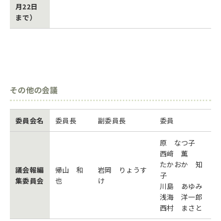
月22日
まで）
その他の会議
委員会名
委員長
副委員長
委員
原 なつ子
西﨑 薫
たかおか 知
議会報編
帰山 和
岩岡 りょうす
子
集委員会
也
け
川島 あゆみ
浅海 洋一郎
西村 まさと