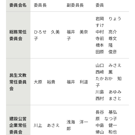
委員会名
委員長
副委員長
委員
岩岡 りょう
すけ
総務常任
ひろせ 久美
福井 美奈
中村 亮介
委員会
子
子
寺前 尊文
橋本 隆
田原 俊彦
山口 みさえ
西﨑 薫
民生文教
たかおか 知
常任委員
大原 裕貴
福井 利道
子
会
川島 あゆみ
西村 まさと
長谷 基弘
建設公営
原 なつ子
浅海 洋一
企業常任
川上 あさえ
中島 健一
郎
委員会
帰山 和也