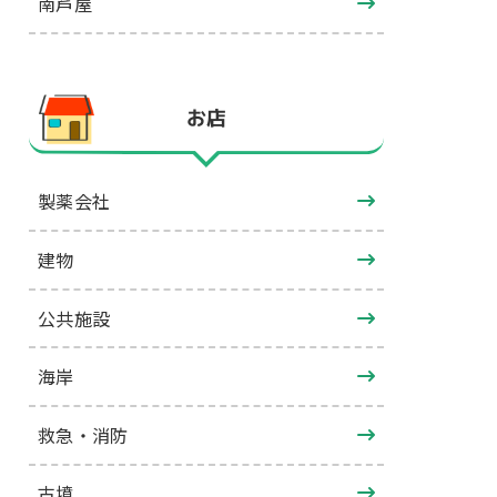
南芦屋
お店
製薬会社
建物
公共施設
海岸
救急・消防
古墳