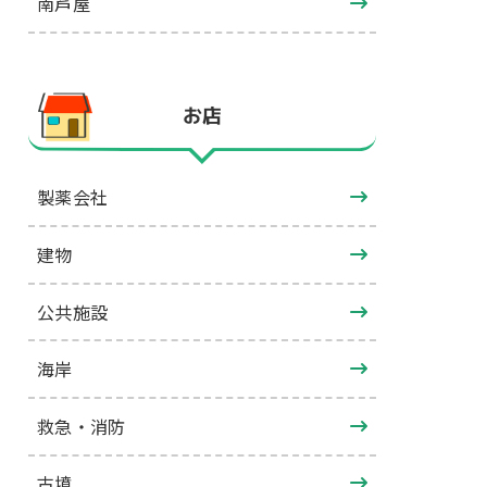
南芦屋
お店
製薬会社
建物
公共施設
海岸
救急・消防
古墳