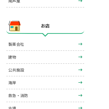
南芦屋
お店
製薬会社
建物
公共施設
海岸
救急・消防
古墳