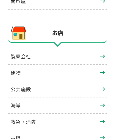
南芦屋
お店
製薬会社
建物
公共施設
海岸
救急・消防
古墳