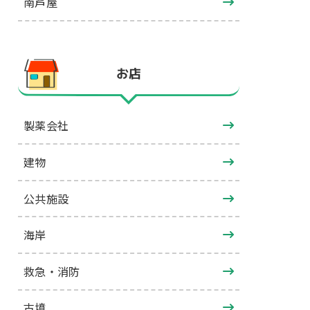
南芦屋
お店
製薬会社
建物
公共施設
海岸
救急・消防
古墳