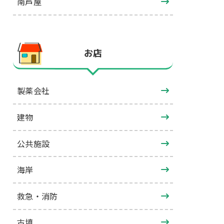
南芦屋
お店
製薬会社
建物
公共施設
海岸
救急・消防
古墳