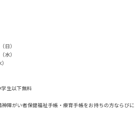
日（日）
日（水）
水）
円、中学生以下無料
・精神障がい者保健福祉手帳・療育手帳をお持ちの方ならびに