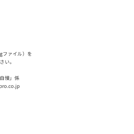
egファイル）を
さい。
自慢」係
ro.co.jp