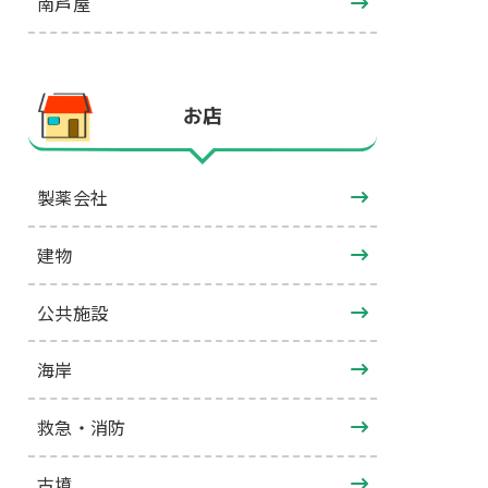
南芦屋
お店
製薬会社
建物
公共施設
海岸
救急・消防
古墳