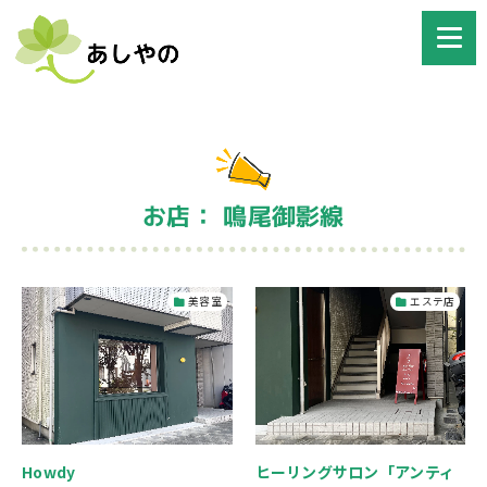
お店： 鳴尾御影線
美容室
エステ店
Howdy
ヒーリングサロン「アンティ