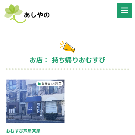
お店： 持ち帰りおむすび
お弁当/お惣菜
おむすび芦屋茶屋