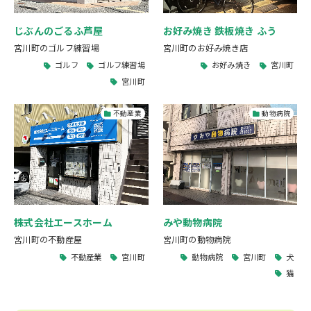
じぶんのごるふ芦屋
お好み焼き 鉄板焼き ふう
宮川町のゴルフ練習場
宮川町のお好み焼き店
ゴルフ
ゴルフ練習場
お好み焼き
宮川町
宮川町
不動産業
動物病院
株式会社エースホーム
みや動物病院
宮川町の不動産屋
宮川町の動物病院
不動産業
宮川町
動物病院
宮川町
犬
猫