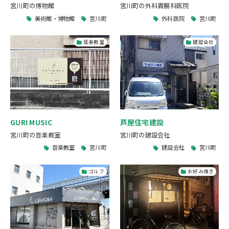
宮川町の博物館
宮川町の外科胃腸科医院
美術館・博物館
宮川町
外科医院
宮川町
音楽教室
建設会社
GURI MUSIC
芦屋住宅建設
宮川町の音楽教室
宮川町の建設会社
音楽教室
宮川町
建設会社
宮川町
ゴルフ
お好み焼き