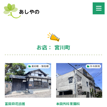
お店： 宮川町
美術館・博物館
外科医院
富田砕花旧居
本田外科胃腸科